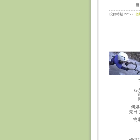
自
投稿時刻 22:56
|
個
も
何処
先日
物
如何