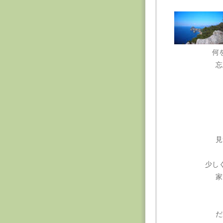
何
忘
見
少し
家
だ