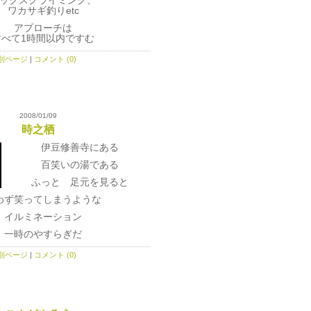
ックスクライミング、
ワカサギ釣りetc
アプローチは
すべて1時間以内ですむ
別ページ
|
コメント (0)
2008/01/09
時之栖
伊豆修善寺にある
百笑いの湯である
ふっと 足元を見ると
わず笑ってしまうような
イルミネーション
一時のやすらぎだ
別ページ
|
コメント (0)