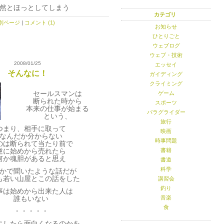
然とほっとしてしまう
カテゴリ
別ページ
|
コメント (1)
お知らせ
ひとりごと
ウェブログ
ウェブ・技術
2008/01/25
エッセイ
そんなに！
ガイディング
クライミング
セールスマンは
ゲーム
断られた時から
スポーツ
本来の仕事が始まる
パラグライダー
という、
旅行
つまり、相手に取って
映画
なんだか分からない
時事問題
のは断られて当たり前で
逆に始めから売れたら
書籍
何か魂胆があると思え
書道
科学
かで聞いたような話だが
も若い山屋とこの話をした
講習会
釣り
事は始めから出来た人は
誰もいない
音楽
食
・・・・・
にしたら面白くなるのかを