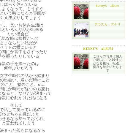
しばらく休んでいる
kenny's album
しよくなって、もうすぐ
という時になると容態が
ぐ又逆戻りしてしまう
かし、長いお休み生活は
アラスカ デナリ
親といろんな話が出来る
いい機会だ
元気な時は挨拶だって
ままならない私だが
ベットの横にいると
KENNY'S ALBUM
の間にか背中をさすったり
手を握ったりしている
これらの写真は個人
で楽しむこと以外 い
母親の手を握ったのは
かなる複写、転送、
保存を禁止いたしま
何年ぶりだろう
す
女学生時代の話から始まり
の出会い、嫁いだ時のこと
のこと、姑のこと、etc.
間にか時間が経つのも忘れ
になると、なぜだが決まって
母親に心配かけた話になる
そして
で話して笑っているのに
笑わせちゃあ嫌だよと
わせるなら帰っておくれ」
と言われてしまう
決まった落ちになるから