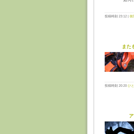
投稿時刻 23:12
|
個
また
投稿時刻 20:20
ひ
ア