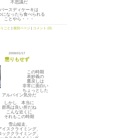
不思議だ
バースディケーキは
つになったら食べられる
ことやら・・・
とりごと
|
個別ページ
|
コメント (0)
2008/01/17
懲りもせず
この時期
表妙義の
鷹戻しは
非常に面白い
ちょっとした
アルパイン気分だ
しかし 本当に
群馬は良い所だね
こんな近くに
それもこの時期
雪山縦走、
アイスクライミング、
ロッククライミング、