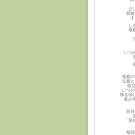
少
回復
す
し
母
いつ
母親の
父親と
祖父
いつの
帰る頃
私が
自分
「笑
毎回