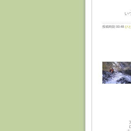
い
投稿時刻 00:48
ひ