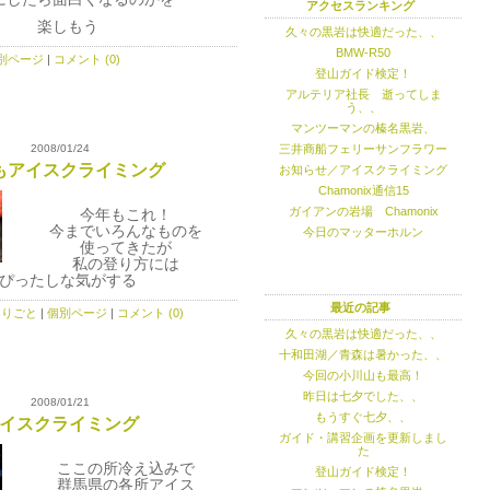
アクセスランキング
楽しもう
久々の黒岩は快適だった、、
BMW-R50
別ページ
|
コメント (0)
登山ガイド検定！
アルテリア社長 逝ってしま
う、、
マンツーマンの榛名黒岩、
2008/01/24
三井商船フェリーサンフラワー
もアイスクライミング
お知らせ／アイスクライミング
Chamonix通信15
ガイアンの岩場 Chamonix
今年もこれ！
今までいろんなものを
今日のマッターホルン
使ってきたが
私の登り方には
ぴったしな気がする
最近の記事
とりごと
|
個別ページ
|
コメント (0)
久々の黒岩は快適だった、、
十和田湖／青森は暑かった、、
今回の小川山も最高！
昨日は七夕でした、、
2008/01/21
イスクライミング
もうすぐ七夕、、
ガイド・講習企画を更新しまし
た
ここの所冷え込みで
登山ガイド検定！
群馬県の各所アイス