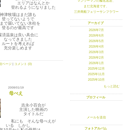
マンツーマンの榛名黒岩、
エリアはなんとか
まだ北海道です、
登れるようになりました
三井商船フェリーサンフラワー
神津牧場はまだ誰も
登ってないようで
アーカイブ
まで届いてない氷柱を
登るのが最高です
2026年7月
霧済温泉は良い具合に
2026年6月
なってきました
2026年5月
ルートを考えれば
2026年4月
充分楽しめます
2026年3月
2026年2月
2026年1月
別ページ
|
コメント (0)
2025年12月
2025年11月
2025年10月
もっと読む
2008/01/19
母べえ
プロフィール
吉永小百合が
主演した映画の
タイトルだ
メールを送信
私にも そんな母べえが
いる しかし
フォトアルバム
年10月から私の母親は