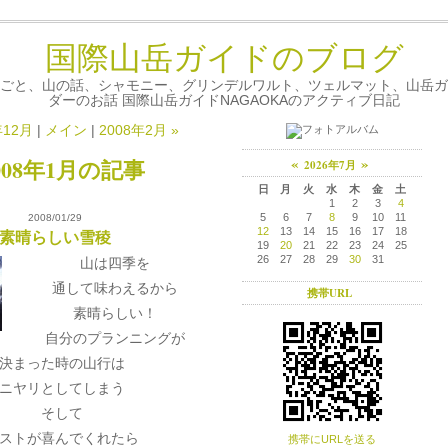
国際山岳ガイドのブログ
ごと、山の話、シャモニー、グリンデルワルト、ツェルマット、山岳ガ
ダーのお話 国際山岳ガイドNAGAOKAのアクティブ日記
年12月
|
メイン
|
2008年2月 »
«
»
008年1月の記事
2026年7月
日
月
火
水
木
金
土
1
2
3
4
5
6
7
8
9
10
11
2008/01/29
素晴らしい雪稜
12
13
14
15
16
17
18
19
20
21
22
23
24
25
26
27
28
29
30
31
山は四季を
通して味わえるから
携帯URL
素晴らしい！
自分のプランニングが
決まった時の山行は
ニヤリとしてしまう
そして
ストが喜んでくれたら
携帯にURLを送る