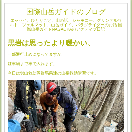
国際山岳ガイドのブログ
エッセイ、ひとりごと、山の話、シャモニー、グリンデルワ
ルト、ツェルマット、山岳ガイド、パラグライダーのお話 国
際山岳ガイドNAGAOKAのアクティブ日記
黒岩は思ったより暖かい、
一部通行止めになってますが、
駐車場まで車で入れます。
今日は労山救助隊群馬県連の山岳救助講習です。