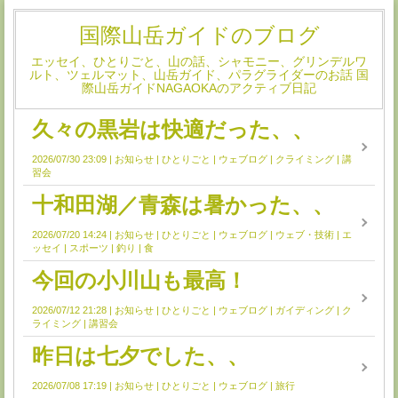
国際山岳ガイドのブログ
エッセイ、ひとりごと、山の話、シャモニー、グリンデルワ
ルト、ツェルマット、山岳ガイド、パラグライダーのお話 国
際山岳ガイドNAGAOKAのアクティブ日記
久々の黒岩は快適だった、、
2026/07/30 23:09
お知らせ
ひとりごと
ウェブログ
クライミング
講
習会
十和田湖／青森は暑かった、、
2026/07/20 14:24
お知らせ
ひとりごと
ウェブログ
ウェブ・技術
エ
ッセイ
スポーツ
釣り
食
今回の小川山も最高！
2026/07/12 21:28
お知らせ
ひとりごと
ウェブログ
ガイディング
ク
ライミング
講習会
昨日は七夕でした、、
2026/07/08 17:19
お知らせ
ひとりごと
ウェブログ
旅行